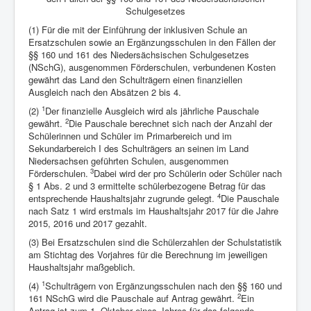
Schulgesetzes
(1) Für die mit der Einführung der inklusiven Schule an
Ersatzschulen sowie an Ergänzungsschulen in den Fällen der
§§ 160 und 161 des Niedersächsischen Schulgesetzes
(NSchG), ausgenommen Förderschulen, verbundenen Kosten
gewährt das Land den Schulträgern einen finanziellen
Ausgleich nach den Absätzen 2 bis 4.
1
(2)
Der finanzielle Ausgleich wird als jährliche Pauschale
2
gewährt.
Die Pauschale berechnet sich nach der Anzahl der
Schülerinnen und Schüler im Primarbereich und im
Sekundarbereich I des Schulträgers an seinen im Land
Niedersachsen geführten Schulen, ausgenommen
3
Förderschulen.
Dabei wird der pro Schülerin oder Schüler nach
§ 1 Abs. 2 und 3 ermittelte schülerbezogene Betrag für das
4
entsprechende Haushaltsjahr zugrunde gelegt.
Die Pauschale
nach Satz 1 wird erstmals im Haushaltsjahr 2017 für die Jahre
2015, 2016 und 2017 gezahlt.
(3) Bei Ersatzschulen sind die Schülerzahlen der Schulstatistik
am Stichtag des Vorjahres für die Berechnung im jeweiligen
Haushaltsjahr maßgeblich.
1
(4)
Schulträgern von Ergänzungsschulen nach den §§ 160 und
2
161 NSchG wird die Pauschale auf Antrag gewährt.
Ein
Antrag ist zum 1. Oktober eines Jahres für das folgende