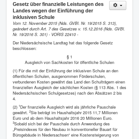
Anmelden
Gesetz über finanzielle Leistungen des
Landes wegen der Einführung der
Aktuelle Seite:
Startseite
inklusiven Schule
Gemeinsame Bestimmungen
Schulorganisation
Vom 12. November 2015 (Nds. GVBl. Nr. 19/2015 S. 313),
Gesetz über finanzielle Leistungen des Landes wegen der
geändert durch Art. 7 des Gesetzes v. 15.12.2016 (Nds. GVBl.
Einführung der inklusiven Schule
Nr. 19/2016 S. 301) - VORIS 22410 -
Der Niedersächsische Landtag hat das folgende Gesetz
beschlossen:
§ 1
Ausgleich von Sachkosten für öffentliche Schulen
(1) Für die mit der Einführung der inklusiven Schule an den
öffentlichen Schulen, ausgenommen Förderschulen,
verbundenen Kosten gewährt das Land den Schulträgern einen
finanziellen Ausgleich der sächlichen Kosten (§ 113 Abs. 1 des
Niedersächsischen Schulgesetzes) nach den Absätzen 2 bis
4.
1
(2)
Der finanzielle Ausgleich wird als jährliche Pauschale
2
gewährt.
Sie beträgt im Haushaltsjahr 2015 11,7 Millionen
Euro und ab dem Haushaltsjahr 2016 20 Millionen Euro.
3
Sobald sich bei der Pauschale durch Anwendung des
„Preisindexes für den Neubau in konventioneller Bauart für
Bürogebäude in Niedersachsen“ eine Kostensteigerung von