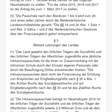
3
Haushaltsjahr zu stellen.
Für die Jahre 2015, 2016 und 2017
ist der Antrag bis zum 1. März 2017 zu stellen.
1
(5)
Die Pauschale nach den Absätzen 1 bis 4 wird zum 20.
Juni eines jeden Jahres durch die Niedersächsische
2
Landesschulbehörde gezahlt.
Die §§ 19 und 20 Abs. 1 Satz 1
und Abs. 2 Sätze 1 und 2 des Niedersächsischen Gesetzes
über den Finanzausgleich gelten entsprechend.
§ 3
Weitere Leistungen des Landes
1
(1)
Das Land gewährt den örtlichen Trägern der Sozialhilfe und
den örtlichen Trägern der öffentlichen Jugendhilfe eine jährliche
Inklusionspauschale für die ihnen im Zusammenhang mit der
inklusiven Schule durch den Einsatz eigenen Personals oder
2
durch die Beauftragung Dritter entstehenden Kosten.
Die
Inklusionspauschale dient nicht der Finanzierung der Erfüllung
von Ansprüchen auf Eingliederungshilfe nach § 35 a Abs. 1
des Achten Buchs des Sozialgesetzbuchs und auf
Eingliederungshilfe nach den §§ 53 und 54 des Zwölften Buchs
des Sozialgesetzbuchs.
1
(2)
Die Inklusionspauschale beträgt im Haushaltsjahr 2015 für
die örtlichen Träger der Sozialhilfe und die örtlichen Träger der
öffentlichen Jugendhilfe jeweils 2,9 Millionen Euro und ab dem
2