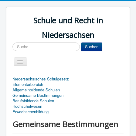
Schule und Recht in
Niedersachsen
Sucheingabe
Suchen
Navigation
an/aus
Start
Niedersächsisches Schulgesetz
Elementarbereich
Lehrer
Allgemeinbildende Schulen
Gemeinsame Bestimmungen
Dienstrecht
Berufsbildende Schulen
Hochschulwesen
Elternrecht
Erwachsenenbildung
Kinder- und Jugendhilfe
Gemeinsame Bestimmungen
Archiv