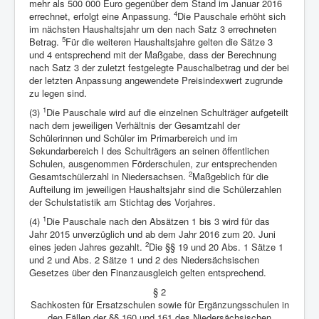
mehr als 500 000 Euro gegenüber dem Stand im Januar 2016
4
errechnet, erfolgt eine Anpassung.
Die Pauschale erhöht sich
im nächsten Haushaltsjahr um den nach Satz 3 errechneten
5
Betrag.
Für die weiteren Haushaltsjahre gelten die Sätze 3
und 4 entsprechend mit der Maßgabe, dass der Berechnung
nach Satz 3 der zuletzt festgelegte Pauschalbetrag und der bei
der letzten Anpassung angewendete Preisindexwert zugrunde
zu legen sind.
1
(3)
Die Pauschale wird auf die einzelnen Schulträger aufgeteilt
nach dem jeweiligen Verhältnis der Gesamtzahl der
Schülerinnen und Schüler im Primarbereich und im
Sekundarbereich I des Schulträgers an seinen öffentlichen
Schulen, ausgenommen Förderschulen, zur entsprechenden
2
Gesamtschülerzahl in Niedersachsen.
Maßgeblich für die
Aufteilung im jeweiligen Haushaltsjahr sind die Schülerzahlen
der Schulstatistik am Stichtag des Vorjahres.
1
(4)
Die Pauschale nach den Absätzen 1 bis 3 wird für das
Jahr 2015 unverzüglich und ab dem Jahr 2016 zum 20. Juni
2
eines jeden Jahres gezahlt.
Die §§ 19 und 20 Abs. 1 Sätze 1
und 2 und Abs. 2 Sätze 1 und 2 des Niedersächsischen
Gesetzes über den Finanzausgleich gelten entsprechend.
§ 2
Sachkosten für Ersatzschulen sowie für Ergänzungsschulen in
den Fällen der §§ 160 und 161 des Niedersächsischen