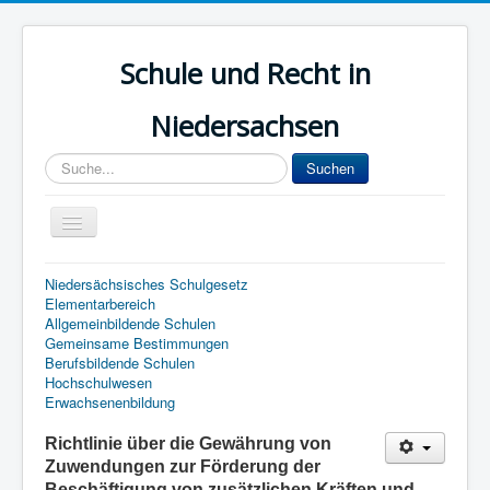
Schule und Recht in
Niedersachsen
Sucheingabe
Suchen
Navigation
an/aus
Start
Niedersächsisches Schulgesetz
Elementarbereich
Lehrer
Allgemeinbildende Schulen
Gemeinsame Bestimmungen
Dienstrecht
Berufsbildende Schulen
Hochschulwesen
Elternrecht
Erwachsenenbildung
Kinder- und Jugendhilfe
Richtlinie über die Gewährung von
Archiv
Zuwendungen zur Förderung der
Beschäftigung von zusätzlichen Kräften und