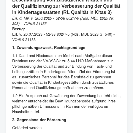
Anmelden
der Qualifizierung zur Verbesserung der Qualität
in Kindertagesstätten (RL Qualität in Kitas 3)
Aktuelle Seite:
Startseite
Elementarbereich
Erl. d. MK v. 26.6.2025 - 52-38 802/7-6 (Nds. MBl. 2025 Nr.
Kindertagesstätten
308) - VORIS 21133 -
Richtlinie über die Gewährung von Zuwendungen zur
Bezug:
Förderung der Beschäftigung von zusätzlichen Kräften
Erl. v. 26.07.2023 - 52-38 802/7-5 (Nds. MBl. 2023 S. 540) -
und der Qualifizierung zur Verbesserung der Qualität in
VORIS 21133 -
Kindertagesstätten (RL Qualität in Kitas 3)
1. Zuwendungszweck, Rechtsgrundlage
1.1 Das Land Niedersachsen fördert nach Maßgabe dieser
Richtlinie und der VV/VV-Gk zu § 44 LHO Maßnahmen zur
Verbesserung der Qualität und zur Bindung von Fach- und
Leitungskräften in Kindertagesstätten. Ziel der Förderung ist
es, zusätzliches Personal für das Berufsfeld zu gewinnen
sowie die Qualität in Kindertagesstätten durch zusätzliches
Personal und Qualifizierungsmaßnahmen zu erhöhen.
1.2 Ein Anspruch auf Gewährung der Zuwendung besteht nicht,
vielmehr entscheidet die Bewilligungsbehörde aufgrund ihres
pflichtgemäßen Ermessens im Rahmen der verfügbaren
Haushaltsmittel.
2. Gegenstand der Förderung
Gefördert werden