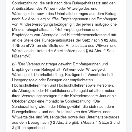
Sonderzahlung, die sich nach dem Ruhegehaltssatz und den
Anteilssätzen des Witwen- oder Witwergeldes und
Waisengeldes sowie des Unterhaltsbeitrages aus dem Betrag
2
nach § 2 Abs. 1 ergibt.
Bei Empfängerinnen und Empfängern
von Mindestversorgungsbezügen gilt der jeweils maßgebliche
3
Mindestruhegehaltssatz.
Bei Empfängerinnen und
Empfängern von Altersgeld und Hinterbliebenenaltersgeld tritt
an die Stelle des Ruhegehaltssatzes der Satz nach § 82 Abs.
1 NBeamtVG, an die Stelle der Anteilssätze des Witwen- und
Waisengeldes treten die Anteilssätze nach § 84 Abs. 2 Satz 1
NBeamtVG.
1
(2)
Der Versorgungsträger gewährt Empfängerinnen und
Empfängern von Ruhegehalt, Witwen- oder Witwergeld,
Waisengeld, Unterhaltsbeitrag, Bezügen bei Verschollenheit,
Übergangsgeld oder Bezügen der entpflichteten
Hochschullehrerinnen und Hochschullehrer sowie Personen,
die Altersgeld oder Hinterbliebenenaltersgeld erhalten, neben
ihren Versorgungsbezügen für die Kalendermonate Januar bis
2
Ok-tober 2024 eine monatliche Sonderzahlung.
Die
Sonderzahlung wird in der Höhe gewährt, die sich nach dem
Ruhegehaltssatz und den Anteilssätzen des Witwen- oder
Witwergeldes und Waisengeldes sowie des Unterhaltsbeitrages
aus dem Betrag nach § 2 Abs. 2 ergibt. 3Absatz 1 Sätze 2 und
3 gilt entsprechend.