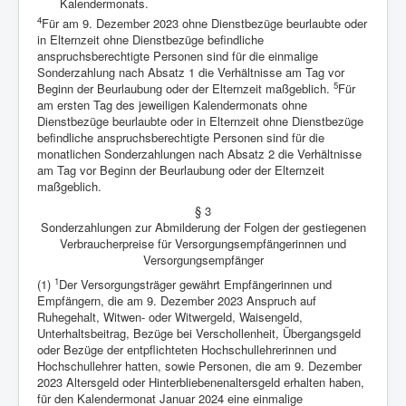
Kalendermonats.
4
Für am 9. Dezember 2023 ohne Dienstbezüge beurlaubte oder
in Elternzeit ohne Dienstbezüge befindliche
anspruchsberechtigte Personen sind für die einmalige
Sonderzahlung nach Absatz 1 die Verhältnisse am Tag vor
5
Beginn der Beurlaubung oder der Elternzeit maßgeblich.
Für
am ersten Tag des jeweiligen Kalendermonats ohne
Dienstbezüge beurlaubte oder in Elternzeit ohne Dienstbezüge
befindliche anspruchsberechtigte Personen sind für die
monatlichen Sonderzahlungen nach Absatz 2 die Verhältnisse
am Tag vor Beginn der Beurlaubung oder der Elternzeit
maßgeblich.
§ 3
Sonderzahlungen zur Abmilderung der Folgen der gestiegenen
Verbraucherpreise für Versorgungsempfängerinnen und
Versorgungsempfänger
1
(1)
Der Versorgungsträger gewährt Empfängerinnen und
Empfängern, die am 9. Dezember 2023 Anspruch auf
Ruhegehalt, Witwen- oder Witwergeld, Waisengeld,
Unterhaltsbeitrag, Bezüge bei Verschollenheit, Übergangsgeld
oder Bezüge der entpflichteten Hochschullehrerinnen und
Hochschullehrer hatten, sowie Personen, die am 9. Dezember
2023 Altersgeld oder Hinterbliebenenaltersgeld erhalten haben,
für den Kalendermonat Januar 2024 eine einmalige