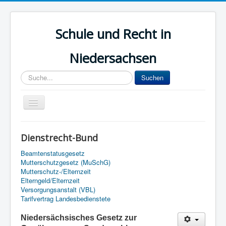
Schule und Recht in
Niedersachsen
Sucheingabe
Suchen
Navigation
an/aus
Start
Dienstrecht-Bund
Lehrer
Beamtenstatusgesetz
Dienstrecht
Mutterschutzgesetz (MuSchG)
Mutterschutz-/Elternzeit
Elternrecht
Elterngeld/Elternzeit
Versorgungsanstalt (VBL)
Kinder- und Jugendhilfe
Tarifvertrag Landesbedienstete
Archiv
Niedersächsisches Gesetz zur