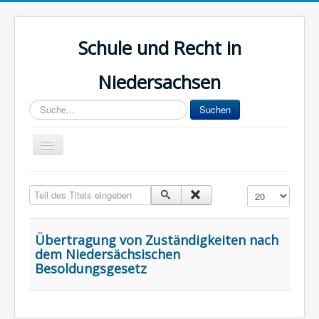
Schule und Recht in
Niedersachsen
Sucheingabe
Suchen
Navigation
an/aus
Aktuelle Seite:
Startseite
Zuständigkeiten
Teil des Titels eingeben
Anzeige #
Übertragung von Zuständigkeiten nach
dem Niedersächsischen
Besoldungsgesetz